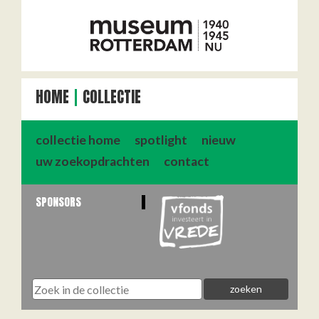
HOME
COLLECTIE
collectie home
spotlight
nieuw
uw zoekopdrachten
contact
SPONSORS