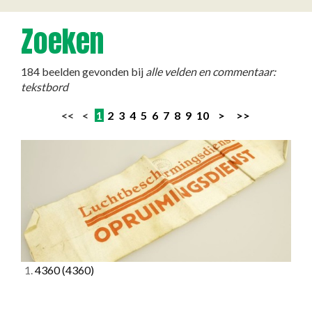
Zoeken
184 beelden gevonden bij
alle velden en commentaar:
tekstbord
<< <
1
2
3
4
5
6
7
8
9
10
>
>>
1.
4360
(4360)