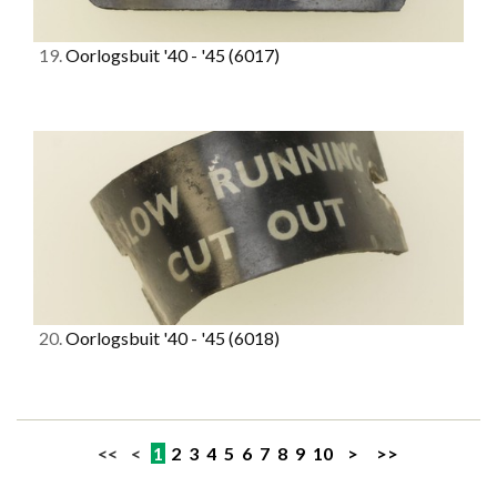
19.
Oorlogsbuit '40 - '45
(6017)
20.
Oorlogsbuit '40 - '45
(6018)
<< <
1
2
3
4
5
6
7
8
9
10
>
>>