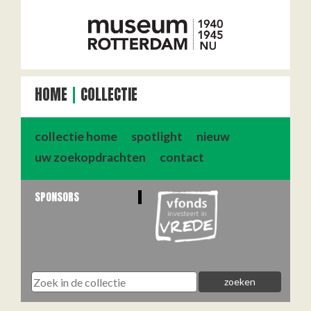
HOME
COLLECTIE
collectie home
spotlight
nieuw
uw zoekopdrachten
contact
SPONSORS