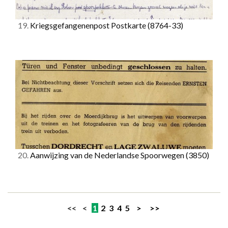
19.
Kriegsgefangenenpost Postkarte
(8764-33)
20.
Aanwijzing van de Nederlandse Spoorwegen
(3850)
<< <
1
2
3
4
5
>
>>