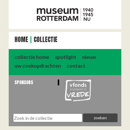
HOME
COLLECTIE
collectie home
spotlight
nieuw
uw zoekopdrachten
contact
SPONSORS