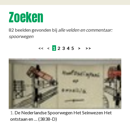
Zoeken
82 beelden gevonden bij
alle velden en commentaar:
spoorwegen
<< <
1
2
3
4
5
>
>>
1.
De Nederlandse Spoorwegen Het Seinwezen Het
ontstaan en …
(3838-D)