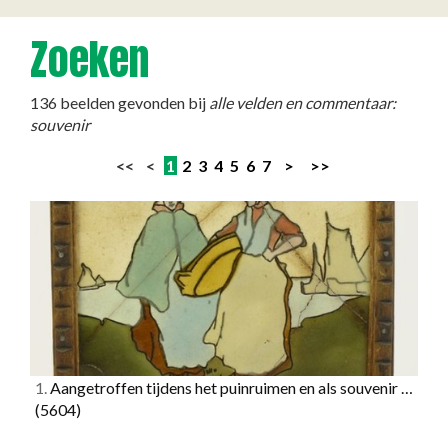
Zoeken
136 beelden gevonden bij
alle velden en commentaar:
souvenir
<< <
1
2
3
4
5
6
7
>
>>
1.
Aangetroffen tijdens het puinruimen en als souvenir …
(5604)