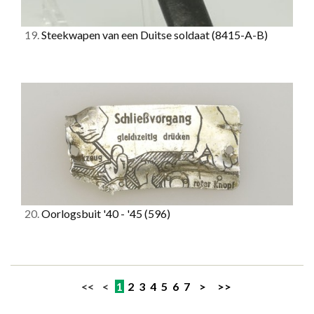
19.
Steekwapen van een Duitse soldaat
(8415-A-B)
20.
Oorlogsbuit '40 - '45
(596)
<< <
1
2
3
4
5
6
7
>
>>