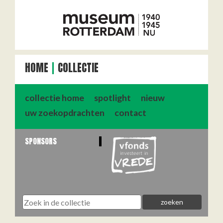
HOME
COLLECTIE
collectie home
spotlight
nieuw
uw zoekopdrachten
contact
SPONSORS