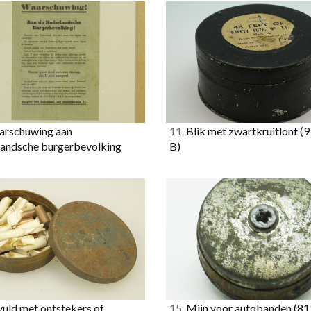
rschuwing aan
11.
Blik met zwartkruitlont
(9
andsche burgerbevolking
B)
uld met ontstekers of
15.
Mijn voor autobanden
(81