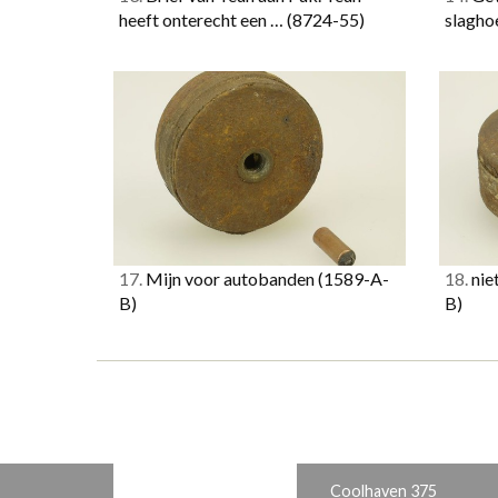
heeft onterecht een …
(8724-55)
slagho
17.
Mijn voor autobanden
(1589-A-
18.
niet
B)
B)
Coolhaven 375