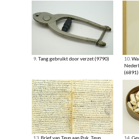
9.
Tang gebruikt door verzet
(9790)
10.
Waa
Nederl
(6891)
13.
Brief van Teun aan Puk. Teun
14.
Gev