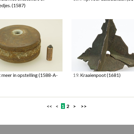
edjes.
(1587)
 meer in opstelling
(1588-A-
19.
Kraaienpoot
(1681)
<< <
1
2
>
>>