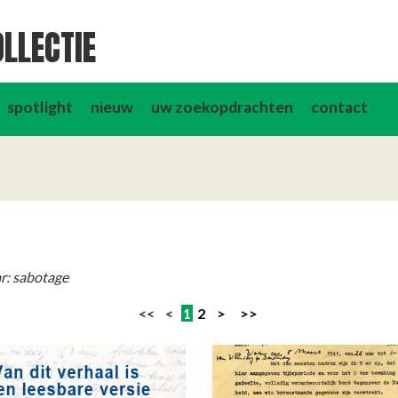
LLECTIE
spotlight
nieuw
uw zoekopdrachten
contact
r: sabotage
<< <
1
2
>
>>