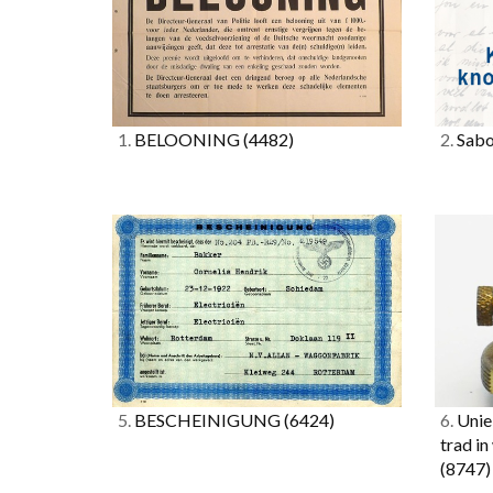
1.
BELOONING
(4482)
2.
Sabo
5.
BESCHEINIGUNG
(6424)
6.
Uniek
trad i
(8747)