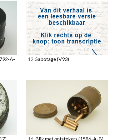
792-A-
12.
Sabotage
(V93)
17)
16.
Blik met ontstekers
(1586-A-B)