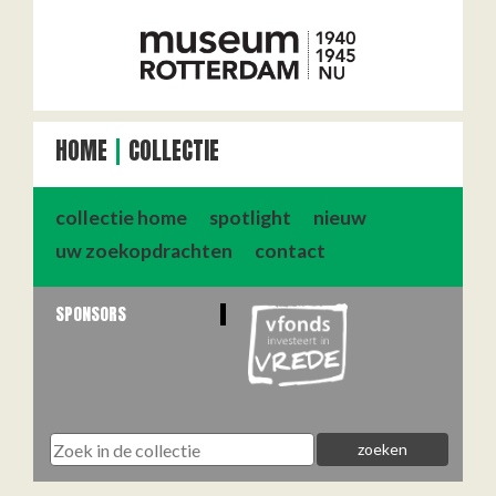
HOME
COLLECTIE
collectie home
spotlight
nieuw
uw zoekopdrachten
contact
SPONSORS