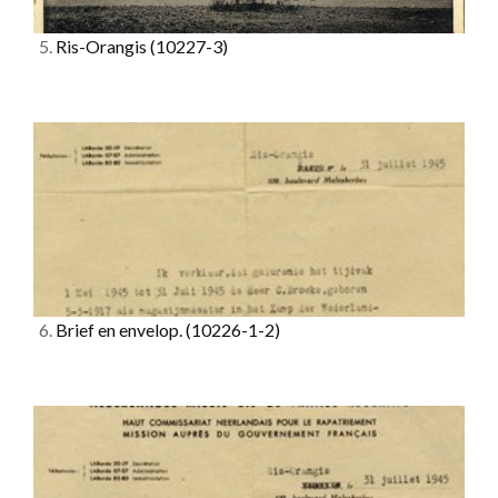
5.
Ris-Orangis
(10227-3)
6.
Brief en envelop.
(10226-1-2)