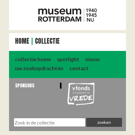
HOME
COLLECTIE
collectie home
spotlight
nieuw
uw zoekopdrachten
contact
SPONSORS