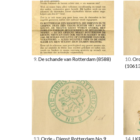
9.
De schande van Rotterdam
(8588)
10.
Ord
(10613
13.
Orde - Dienst Rotterdam No.9
14.
LK