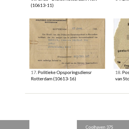
(10613-11)
17.
Politieke Opsporingsdiensr
18.
Pos
Rotterdam
(10613-16)
van St
Coolhaven 375