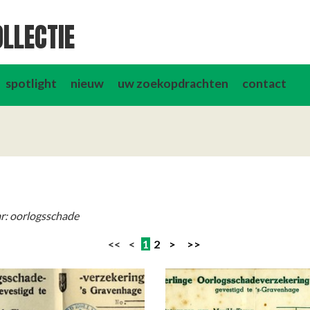
LLECTIE
spotlight
nieuw
uw zoekopdrachten
contact
r: oorlogsschade
<< <
1
2
>
>>