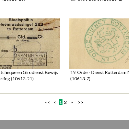
tcheque en Girodienst Bewijs
19.
Orde - Dienst Rotterdam 
orting
(10613-21)
(10613-7)
<< <
1
2
>
>>