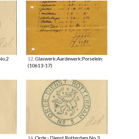
No.2
12.
Glaswerk:Aardewerk:Porselein:
(10613-17)
16.
Orde - Dienst Rotterdam No.3