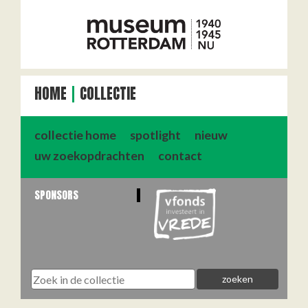
HOME
COLLECTIE
collectie home
spotlight
nieuw
uw zoekopdrachten
contact
SPONSORS