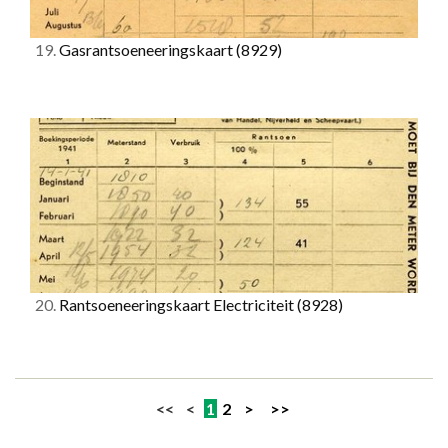
19.
Gasrantsoeneeringskaart
(8929)
20.
Rantsoeneeringskaart Electriciteit
(8928)
<< <
1
2
>
>>