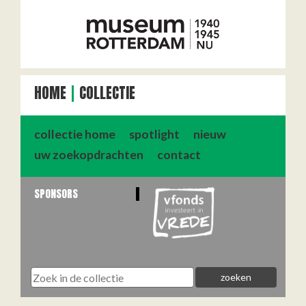
HOME
COLLECTIE
collectie home
spotlight
nieuw
uw zoekopdrachten
contact
SPONSORS