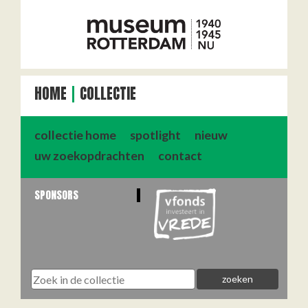
HOME
COLLECTIE
collectie home
spotlight
nieuw
uw zoekopdrachten
contact
SPONSORS