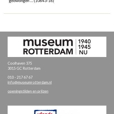
gedwongen …
(10643-16)
Coolhaven 375
3015 GC Rotterdam
010 - 217 67 67
info@museumrotterdam.nl
openingstijden en prijzen