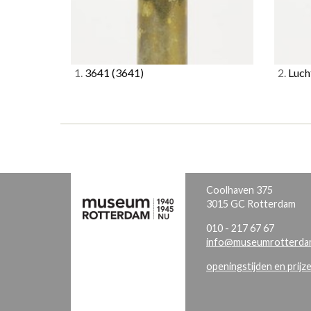
1.
3641
(3641)
2.
Luch
Coolhaven 375
3015 GC Rotterdam
010 - 217 67 67
info@museumrotterdam
openingstijden en prijz