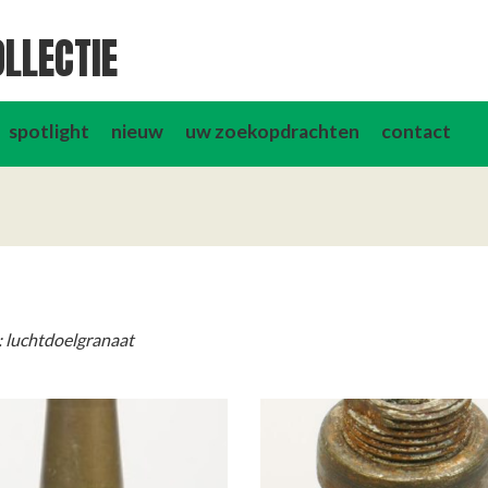
LLECTIE
spotlight
nieuw
uw zoekopdrachten
contact
: luchtdoelgranaat