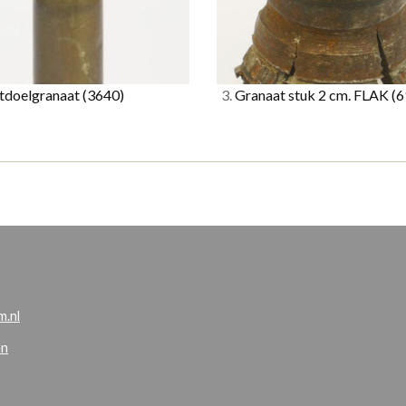
tdoelgranaat
(3640)
3.
Granaat stuk 2 cm. FLAK
(6
.nl
en