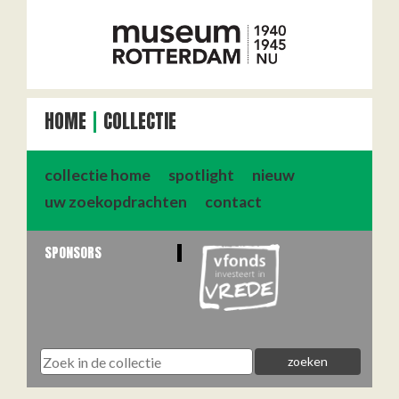
HOME
COLLECTIE
collectie home
spotlight
nieuw
uw zoekopdrachten
contact
SPONSORS