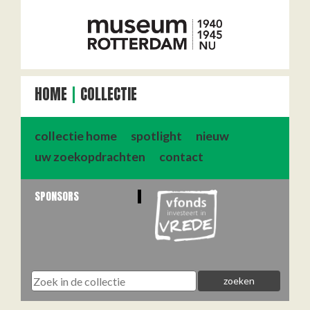
HOME
COLLECTIE
collectie home
spotlight
nieuw
uw zoekopdrachten
contact
SPONSORS