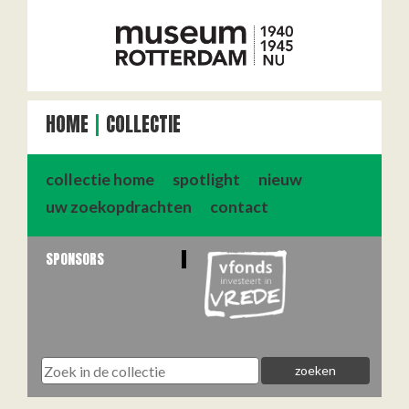
HOME
COLLECTIE
collectie home
spotlight
nieuw
uw zoekopdrachten
contact
SPONSORS