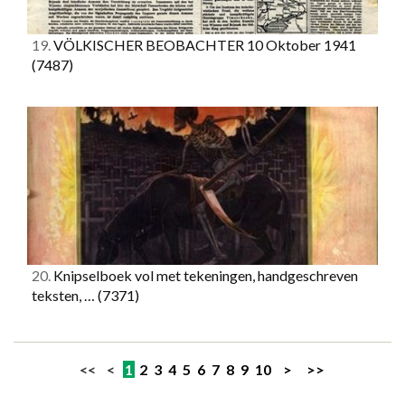
19.
VÖLKISCHER BEOBACHTER 10 Oktober 1941
(7487)
20.
Knipselboek vol met tekeningen, handgeschreven
teksten, …
(7371)
<< <
1
2
3
4
5
6
7
8
9
10
>
>>