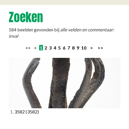
Zoeken
184 beelden gevonden bij
alle velden en commentaar:
inval
<< <
1
2
3
4
5
6
7
8
9
10
>
>>
1.
3582
(3582)