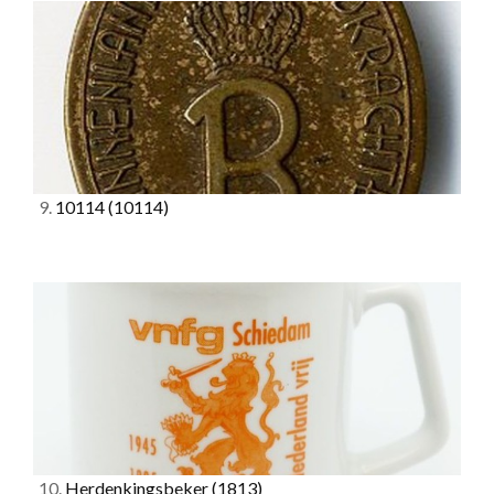
9.
10114
(10114)
10.
Herdenkingsbeker
(1813)