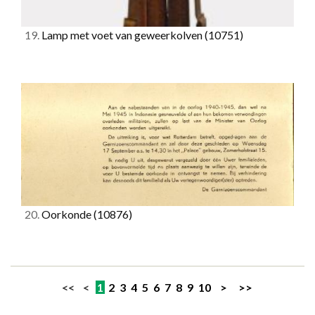
19.
Lamp met voet van geweerkolven
(10751)
20.
Oorkonde
(10876)
<< <
1
2
3
4
5
6
7
8
9
10
>
>>