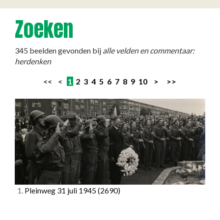
Zoeken
345 beelden gevonden bij
alle velden en commentaar:
herdenken
<< <
1
2
3
4
5
6
7
8
9
10
>
>>
1.
Pleinweg 31 juli 1945
(2690)