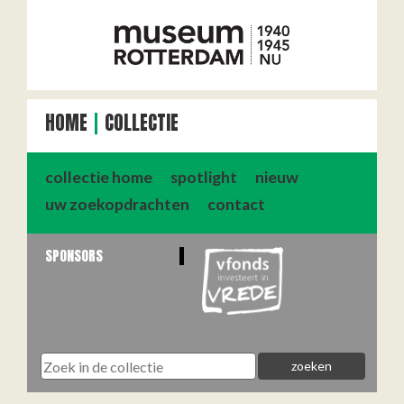
HOME
COLLECTIE
collectie home
spotlight
nieuw
uw zoekopdrachten
contact
SPONSORS