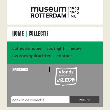
HOME
COLLECTIE
collectie home
spotlight
nieuw
uw zoekopdrachten
contact
SPONSORS