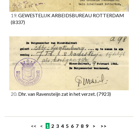
19.
GEWESTELIJK ARBEIDSBUREAU ROTTERDAM
(8337)
20.
Dhr. van Ravensteijn zat in het verzet.
(7923)
<< <
1
2
3
4
5
6
7
8
9
>
>>