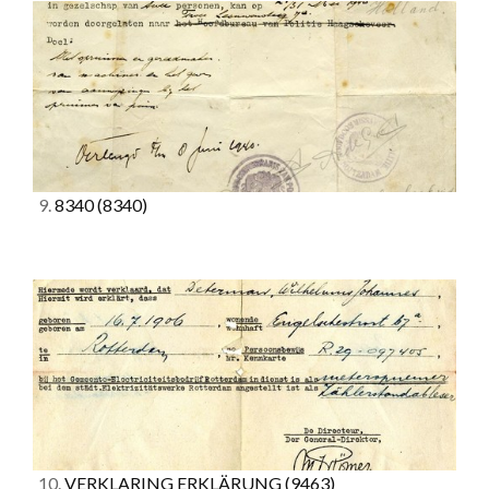
9.
8340
(8340)
10.
VERKLARING ERKLÄRUNG
(9463)