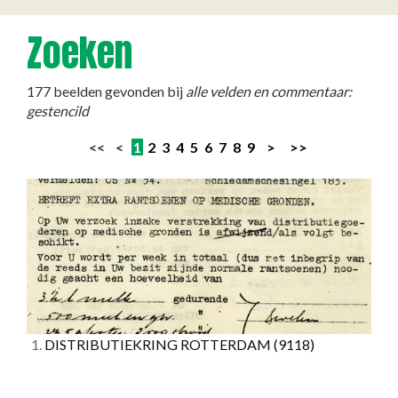
Zoeken
177 beelden gevonden bij
alle velden en commentaar:
gestencild
<< <
1
2
3
4
5
6
7
8
9
>
>>
1.
DISTRIBUTIEKRING ROTTERDAM
(9118)