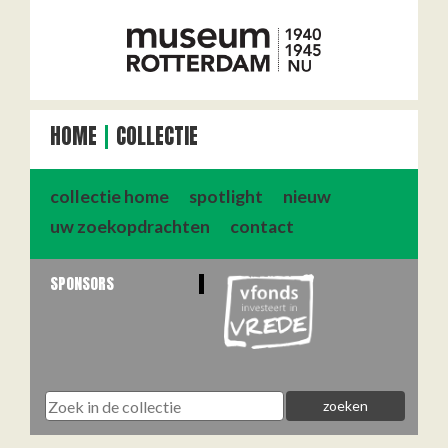
HOME
COLLECTIE
collectie home
spotlight
nieuw
uw zoekopdrachten
contact
SPONSORS