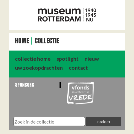
HOME
COLLECTIE
collectie home
spotlight
nieuw
uw zoekopdrachten
contact
SPONSORS