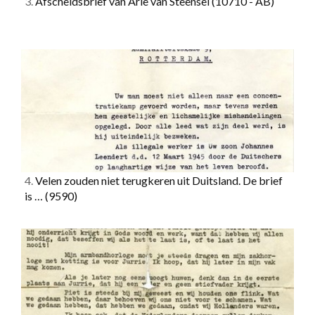
3.
Afscheidsbrief van Arie van Steensel
(10710 - AB)
4.
Velen zouden niet terugkeren uit Duitsland. De brief
is …
(9590)