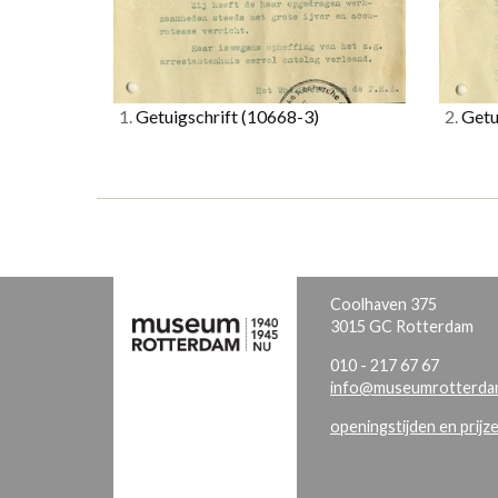
1.
Getuigschrift
(10668-3)
2.
Getu
Coolhaven 375
3015 GC Rotterdam
010 - 217 67 67
info@museumrotterdam
openingstijden en prijz