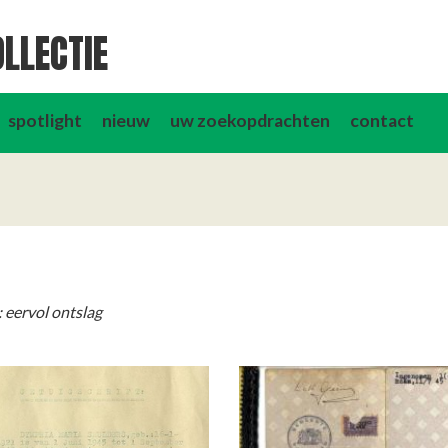
LLECTIE
spotlight
nieuw
uw zoekopdrachten
contact
 eervol ontslag