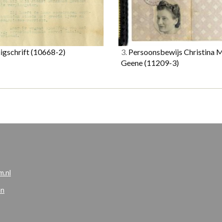
igschrift
(10668-2)
3.
Persoonsbewijs Christina 
Geene
(11209-3)
.nl
en