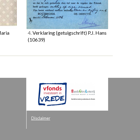
Maria
4.
Verklaring (getuigschrift) P.J. Hans
(10639)
Disclaimer