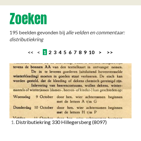
Zoeken
195 beelden gevonden bij
alle velden en commentaar:
distributiekring
<< <
1
2
3
4
5
6
7
8
9
10
>
>>
1.
Distributiekring 330 Hillegersberg
(8097)