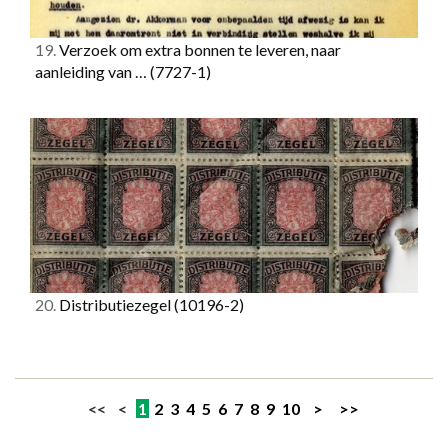
19.
Verzoek om extra bonnen te leveren, naar
aanleiding van …
(7727-1)
20.
Distributiezegel
(10196-2)
<< <
1
2
3
4
5
6
7
8
9
10
>
>>