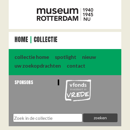
HOME
COLLECTIE
collectie home
spotlight
nieuw
uw zoekopdrachten
contact
SPONSORS