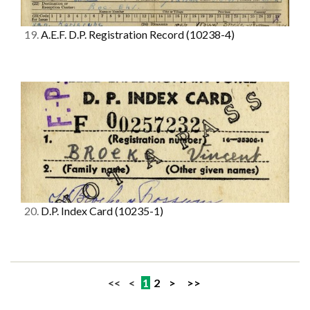
19.
A.E.F. D.P. Registration Record
(10238-4)
20.
D.P. Index Card
(10235-1)
<< <
1
2
>
>>