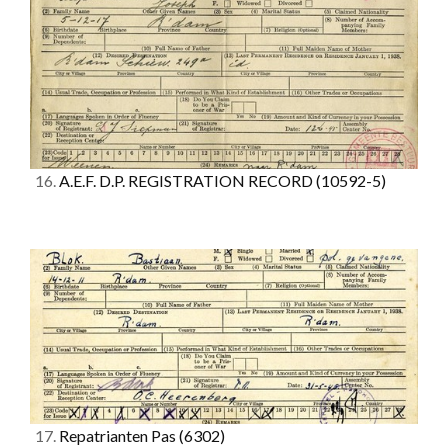
16.
A.E.F. D.P. REGISTRATION RECORD
(10592-5)
17.
Repatrianten Pas
(6302)