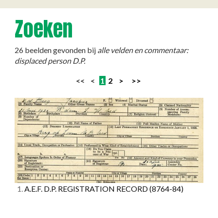
Zoeken
26 beelden gevonden bij
alle velden en commentaar:
displaced person D.P.
<< <
1
2
>
>>
1.
A.E.F. D.P. REGISTRATION RECORD
(8764-84)