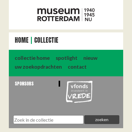
HOME
COLLECTIE
collectie home
spotlight
nieuw
uw zoekopdrachten
contact
SPONSORS