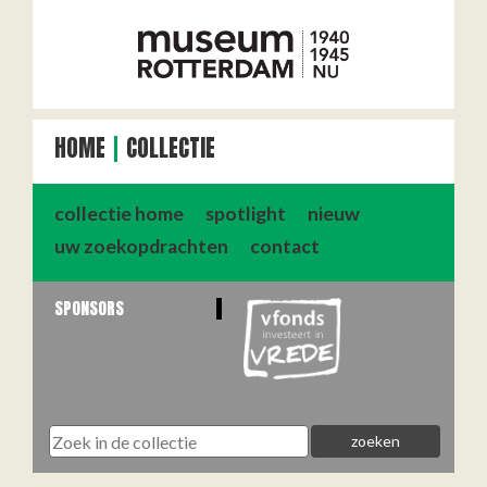
HOME
COLLECTIE
collectie home
spotlight
nieuw
uw zoekopdrachten
contact
SPONSORS