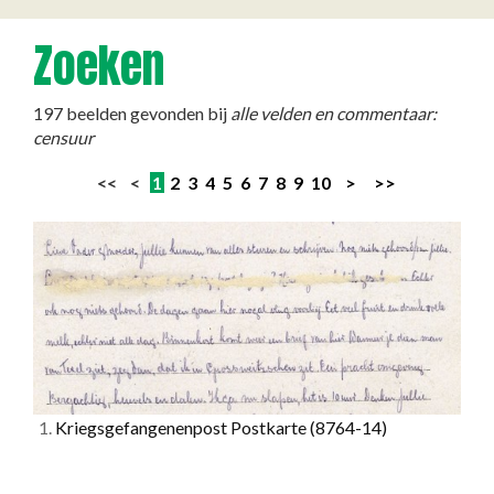
Zoeken
197 beelden gevonden bij
alle velden en commentaar:
censuur
<< <
1
2
3
4
5
6
7
8
9
10
>
>>
1.
Kriegsgefangenenpost Postkarte
(8764-14)