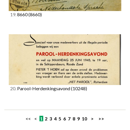
19.
8660
(8660)
20.
Parool-Herdenkingsavond
(10248)
<< <
1
2
3
4
5
6
7
8
9
10
>
>>