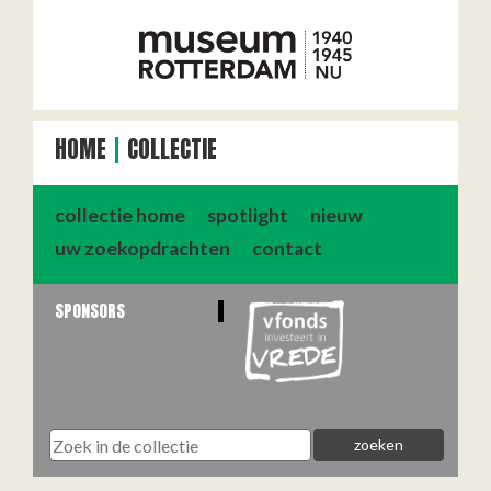
HOME
COLLECTIE
collectie home
spotlight
nieuw
uw zoekopdrachten
contact
SPONSORS