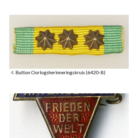
4.
Button Oorlogsherinneringskruis
(6420-B)