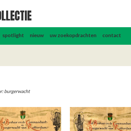
LLECTIE
spotlight
nieuw
uw zoekopdrachten
contact
r: burgerwacht