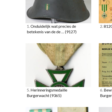
1.
Onduidelijk wat precies de
2.
812
betekenis van de de …
(9127)
5.
Herinneringsmedaille
6.
Bewi
Burgerwacht
(9365)
Burge