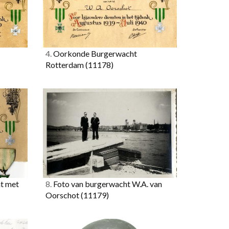
4.
Oorkonde Burgerwacht
Rotterdam
(11178)
t met
8.
Foto van burgerwacht W.A. van
Oorschot
(11179)