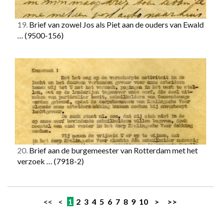
19.
Brief van zowel Jos als Piet aan de ouders van Ewald
…
(9500-156)
20.
Brief aan de burgemeester van Rotterdam met het
verzoek …
(7918-2)
<< <
1
2
3
4
5
6
7
8
9
10
>
>>