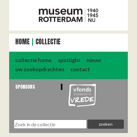
HOME
COLLECTIE
collectie home
spotlight
nieuw
uw zoekopdrachten
contact
SPONSORS