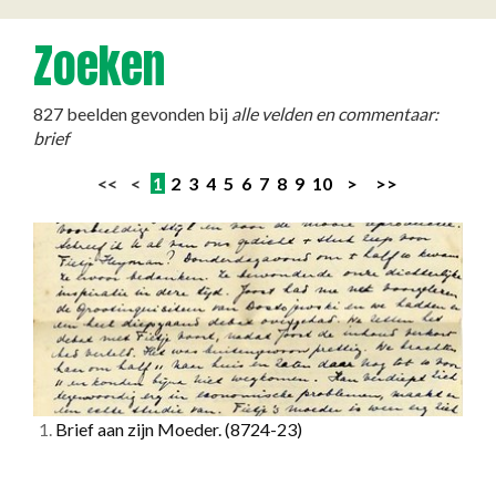
Zoeken
827 beelden gevonden bij
alle velden en commentaar:
brief
<< <
1
2
3
4
5
6
7
8
9
10
>
>>
1.
Brief aan zijn Moeder.
(8724-23)