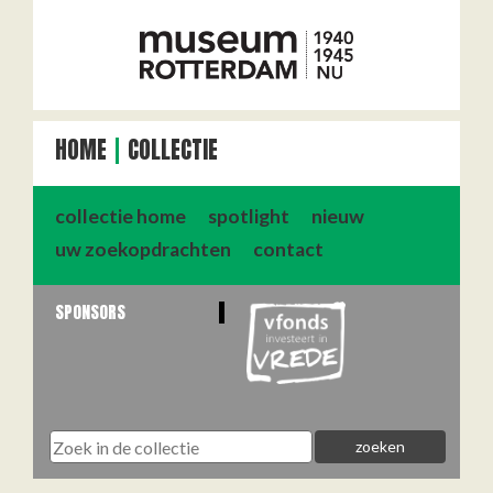
HOME
COLLECTIE
collectie home
spotlight
nieuw
uw zoekopdrachten
contact
SPONSORS