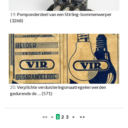
19.
Pomponderdeel van een Stirling-bommenwerper
(3268)
20.
Verplichte verduisteringsmaatregelen werden
gedurende de …
(571)
<< <
1
2
3
>
>>