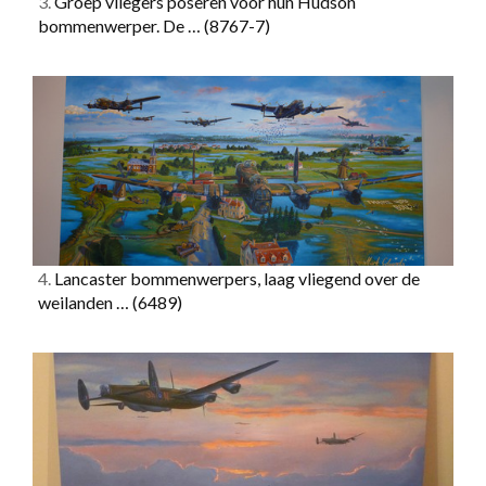
3.
Groep vliegers poseren voor hun Hudson
bommenwerper. De …
(8767-7)
4.
Lancaster bommenwerpers, laag vliegend over de
weilanden …
(6489)