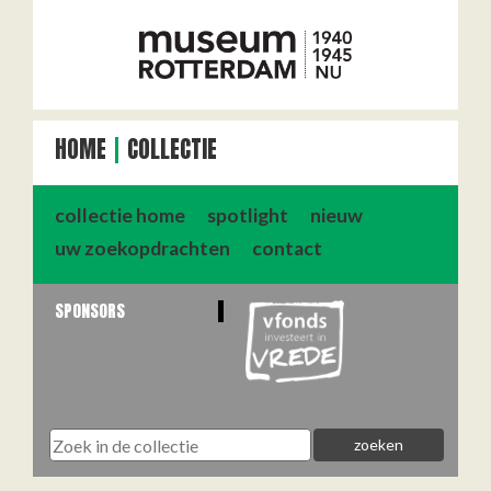
HOME
COLLECTIE
collectie home
spotlight
nieuw
uw zoekopdrachten
contact
SPONSORS