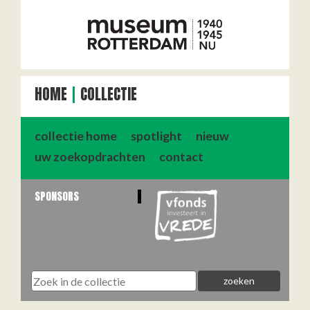
HOME
COLLECTIE
collectie home
spotlight
nieuw
uw zoekopdrachten
contact
SPONSORS