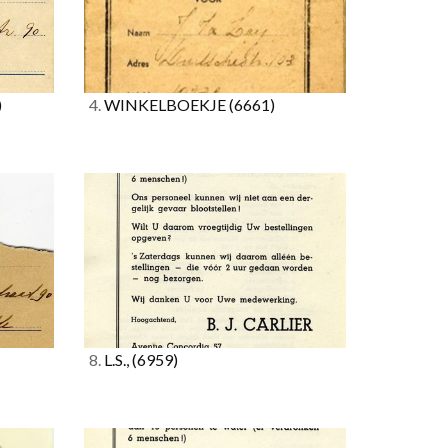
)
4.
WINKELBOEKJE
(6661)
8.
L.S.,
(6959)