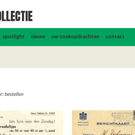
LLECTIE
spotlight
nieuw
uw zoekopdrachten
contact
: bestellen