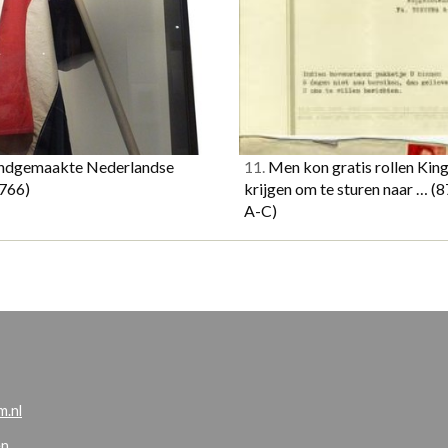
dgemaakte Nederlandse
11.
Men kon gratis rollen Kin
766)
krijgen om te sturen naar …
(8
A-C)
.nl
en