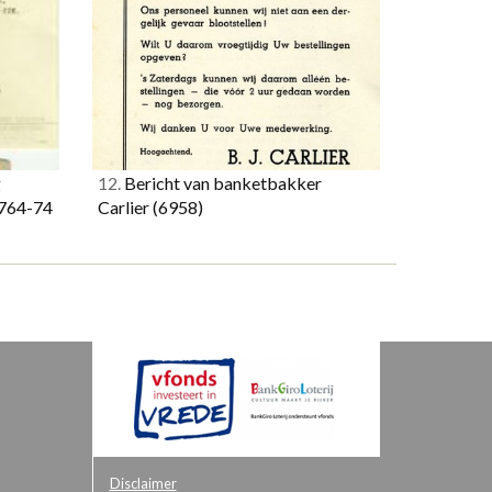
g
12.
Bericht van banketbakker
764-74
Carlier
(6958)
Disclaimer