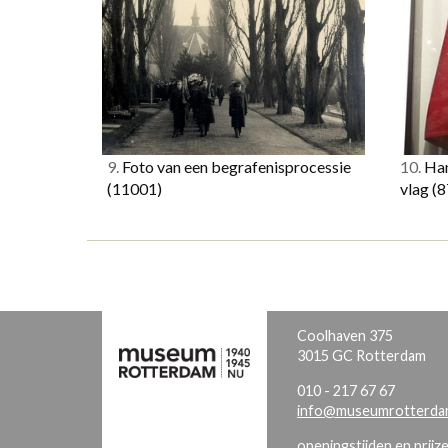
9.
Foto van een begrafenisprocessie
10.
Han
(11001)
vlag
(8
Coolhaven 375
3015 GC Rotterdam
010 - 217 67 67
info@museumrotterdam
openingstijden en prijz