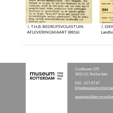
1.
T.H.B. BEDRIJFSVOLKSTUIN
2.
DIEN
AFLEVERINGSKAART
(8816)
Landbo
Coolhaven 375
3015 GC Rotterdam
010 - 217 67 67
info@museumrotterdam
openingstijden en prijz