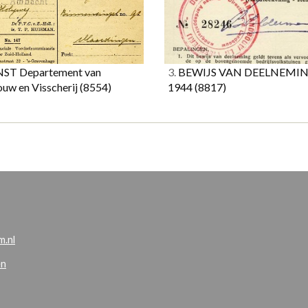
ST Departement van
3.
BEWIJS VAN DEELNEMI
uw en Visscherij
(8554)
1944
(8817)
.nl
en