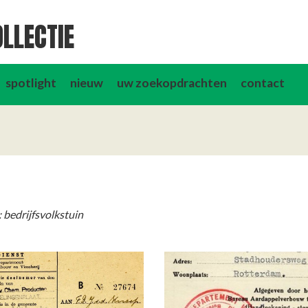
LLECTIE
spotlight
nieuw
uw zoekopdrachten
contact
 bedrijfsvolkstuin