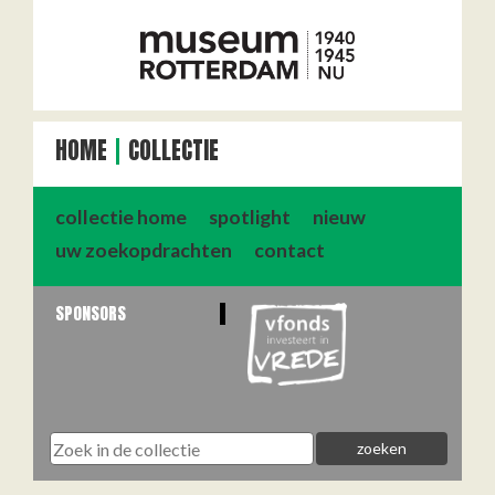
HOME
COLLECTIE
collectie home
spotlight
nieuw
uw zoekopdrachten
contact
SPONSORS