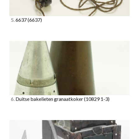
5.
6637
(6637)
6.
Duitse bakelieten granaatkoker
(10829 1-3)