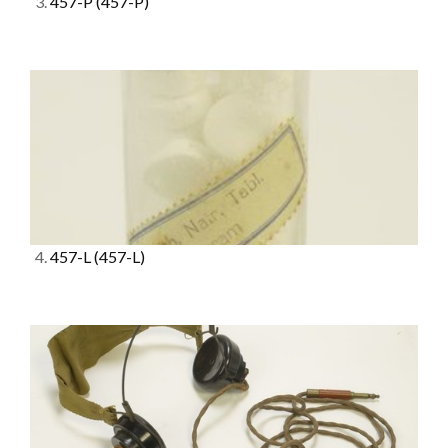
3.
457-P
(457-P)
4.
457-L
(457-L)