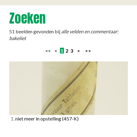
Zoeken
51 beelden gevonden bij
alle velden en commentaar:
bakeliet
<< <
1
2
3
>
>>
1.
niet meer in opstelling
(457-K)