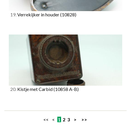
19.
Verrekijker in houder
(10828)
20.
Kistje met Carbid
(10858 A-B)
<< <
1
2
3
>
>>