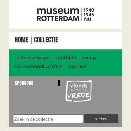
HOME
COLLECTIE
collectie home
spotlight
nieuw
uw zoekopdrachten
contact
SPONSORS