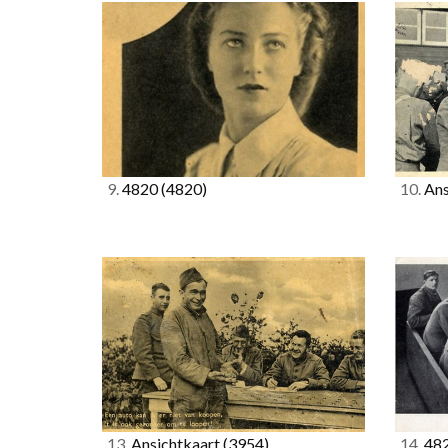
9.
4820
(4820)
10.
Ans
13.
Ansichtkaart
(3954)
14.
48