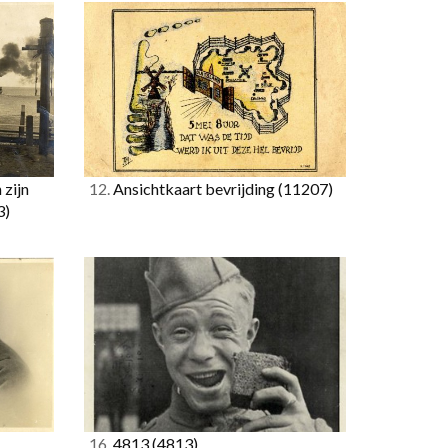
 zijn
12.
Ansichtkaart bevrijding
(11207)
3)
16.
4813
(4813)