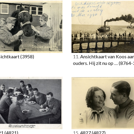
ichtkaart
(3958)
11.
Ansichtkaart van Koos aan
ouders. Hij zit nu op …
(8764-
21
(4821)
15.
4827
(4827)