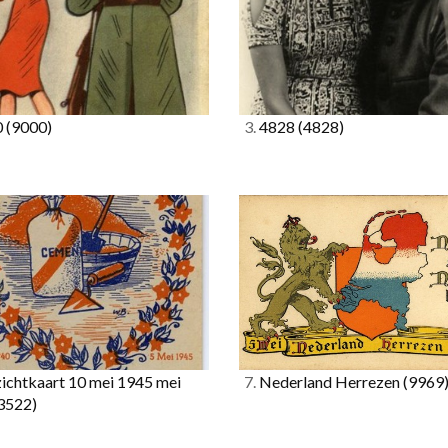
0
(9000)
3.
4828
(4828)
ichtkaart 10 mei 1945 mei
7.
Nederland Herrezen
(9969
3522)