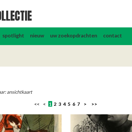
LLECTIE
spotlight
nieuw
uw zoekopdrachten
contact
ar: ansichtkaart
<< <
1
2
3
4
5
6
7
>
>>