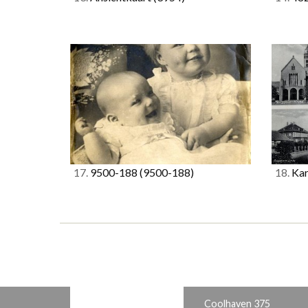
17.
9500-188
(9500-188)
18.
Kar
Coolhaven 375