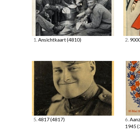
1.
Ansichtkaart
(4810)
2.
900
5.
4817
(4817)
6.
Aanz
1945
(