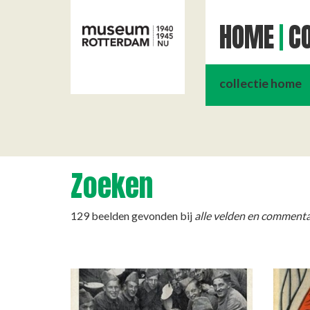
HOME
CO
collectie home
Zoeken
129 beelden gevonden bij
alle velden en commenta