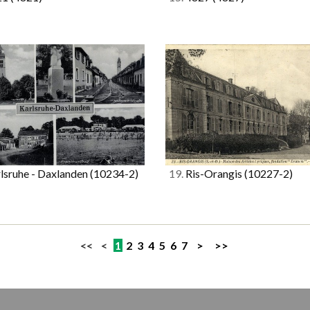
lsruhe - Daxlanden
(10234-2)
19.
Ris-Orangis
(10227-2)
<< <
1
2
3
4
5
6
7
>
>>