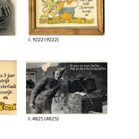
4.
9222
(9222)
)
8.
4825
(4825)