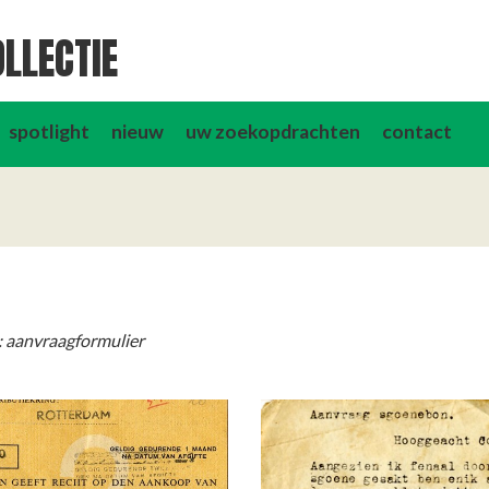
LLECTIE
spotlight
nieuw
uw zoekopdrachten
contact
: aanvraagformulier