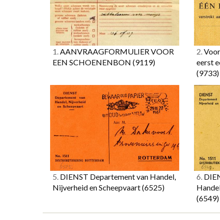
1.
AANVRAAGFORMULIER VOOR
2.
Voor
EEN SCHOENENBON
(9119)
eerst 
(9733)
5.
DIENST Departement van Handel,
6.
DIE
Nijverheid en Scheepvaart
(6525)
Handel
(6549)