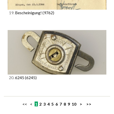
19.
Bescheinigung!
(9762)
20.
6245
(6245)
<< <
1
2
3
4
5
6
7
8
9
10
>
>>