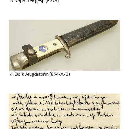
3.
Koppel en gesp
(6778)
4.
Dolk Jeugdstorm
(894-A-B)