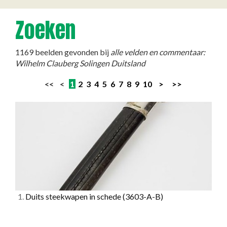
Zoeken
1169 beelden gevonden bij
alle velden en commentaar:
Wilhelm Clauberg Solingen Duitsland
<< <
1
2
3
4
5
6
7
8
9
10
>
>>
1.
Duits steekwapen in schede
(3603-A-B)