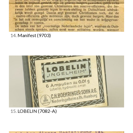
14.
Manifest
(9703)
15.
LOBELIN
(7082-A)