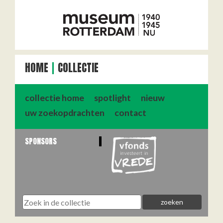
HOME
COLLECTIE
collectie home
spotlight
nieuw
uw zoekopdrachten
contact
SPONSORS