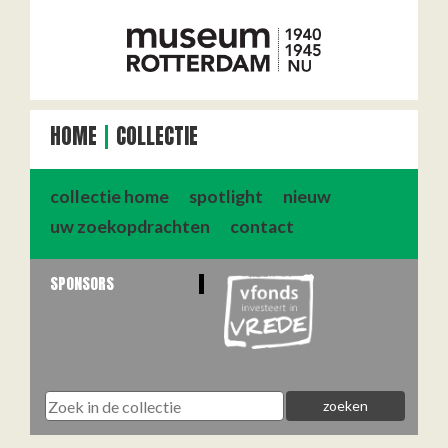
HOME
COLLECTIE
collectie home
spotlight
nieuw
uw zoekopdrachten
contact
SPONSORS