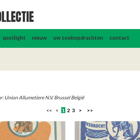
LLECTIE
spotlight
nieuw
uw zoekopdrachten
contact
: Union Allumetiere N.V. Brussel België
<< <
1
2
3
>
>>