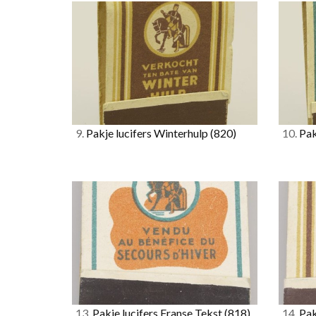
9.
Pakje lucifers Winterhulp
(820)
10.
Pak
13.
Pakje lucifers Franse Tekst
(818)
14.
Pak