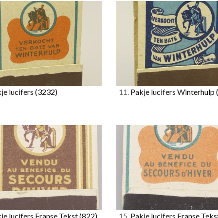
je lucifers
(3232)
11.
Pakje lucifers Winterhulp
je lucifers Franse Tekst
(822)
15.
Pakje lucifers Franse Teks