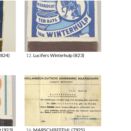
(824)
12.
Lucifers Winterhulp
(823)
t
(923)
16.
MARSCHBEFEHL
(7925)