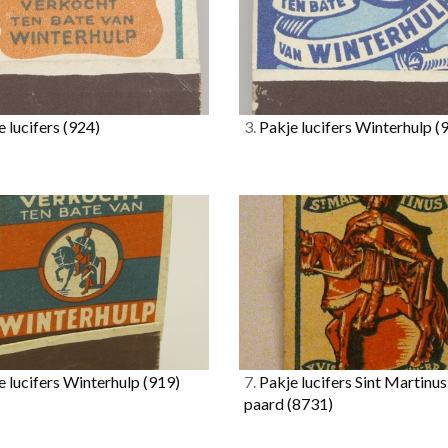
 lucifers
(924)
3.
Pakje lucifers Winterhulp
(
 lucifers Winterhulp
(919)
7.
Pakje lucifers Sint Martinus
paard
(8731)