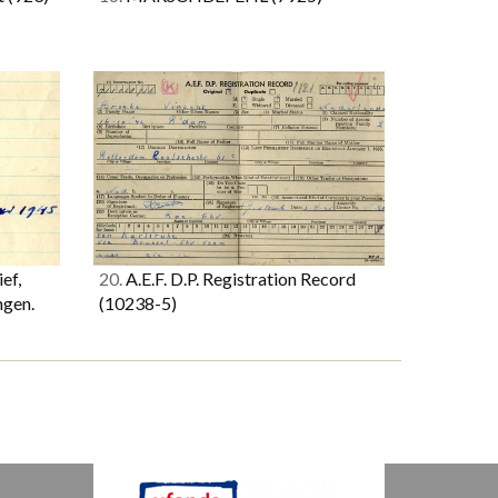
ef,
20.
A.E.F. D.P. Registration Record
ngen.
(10238-5)