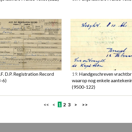
F. D.P. Registration Record
19.
Handgeschreven vrachtbri
-6)
waarop nog enkele aantekeni
(9500-122)
<< <
1
2
3
>
>>