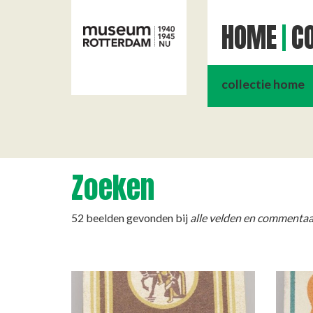
HOME
CO
collectie home
Zoeken
52 beelden gevonden bij
alle velden en commentaar