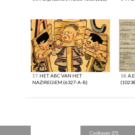
17.
HET ABC VAN HET
18.
A.E.
NAZIREGIEM
(6327-A-B)
(10238
Coolhaven 375