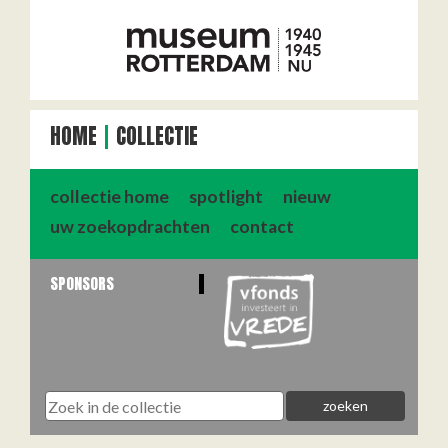
HOME
COLLECTIE
collectie home
spotlight
nieuw
uw zoekopdrachten
contact
SPONSORS