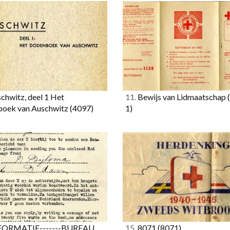
chwitz, deel 1 Het
11.
Bewijs van Lidmaatschap
oek van Auschwitz
(4097)
1)
FORMATIE-------BUREAU
15.
8071
(8071)