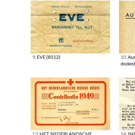
9.
EVE
(8512)
10.
Aus
dodenb
13.
HET NEDERLANDSCHE
14.
IN