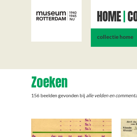
HOME
CO
collectie home
Zoeken
156 beelden gevonden bij
alle velden en commenta