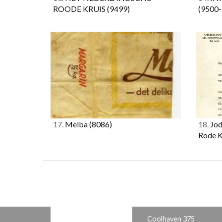
ROODE KRUIS
(9499)
(9500-
17.
Melba
(8086)
18.
Jod
Rode K
Coolhaven 375