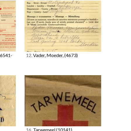
(6541-
12.
Vader, Moeder,
(4673)
16.
Tarwemeel
(10141)