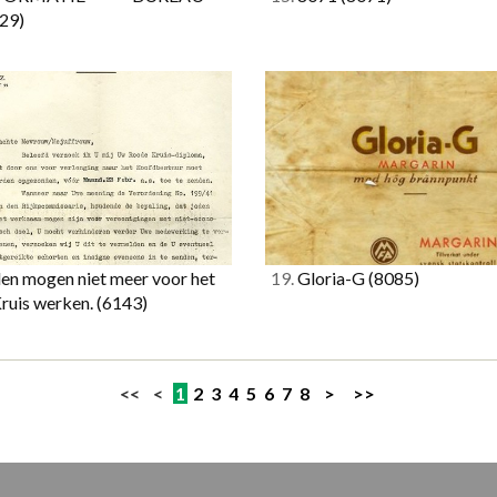
29)
en mogen niet meer voor het
19.
Gloria-G
(8085)
ruis werken.
(6143)
<< <
1
2
3
4
5
6
7
8
>
>>