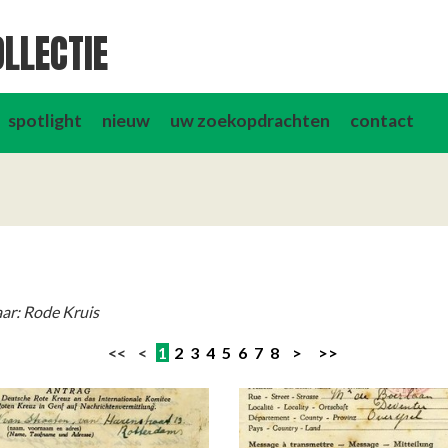
LLECTIE
spotlight
nieuw
uw zoekopdrachten
contact
ar: Rode Kruis
<< <
1
2
3
4
5
6
7
8
>
>>