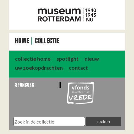
HOME
COLLECTIE
collectie home
spotlight
nieuw
uw zoekopdrachten
contact
SPONSORS