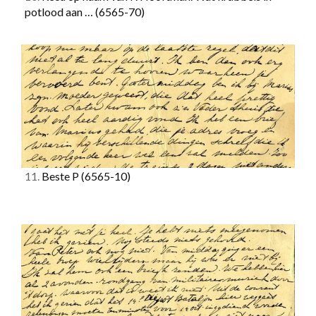
potlood aan …
(6565-70)
11.
Beste P
(6565-10)