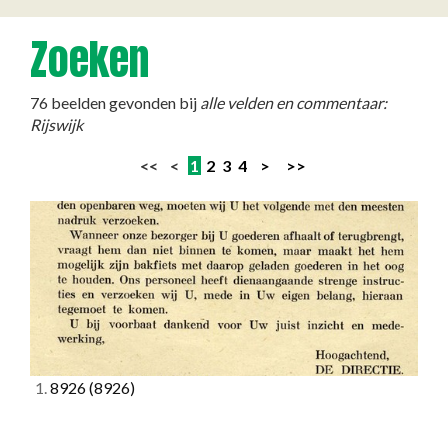
Zoeken
76 beelden gevonden bij
alle velden en commentaar:
Rijswijk
<< <
1
2
3
4
>
>>
1.
8926
(8926)