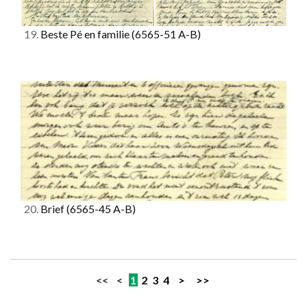
19.
Beste Pé en familie
(6565-51 A-B)
20.
Brief
(6565-45 A-B)
<< <
1
2
3
4
>
>>