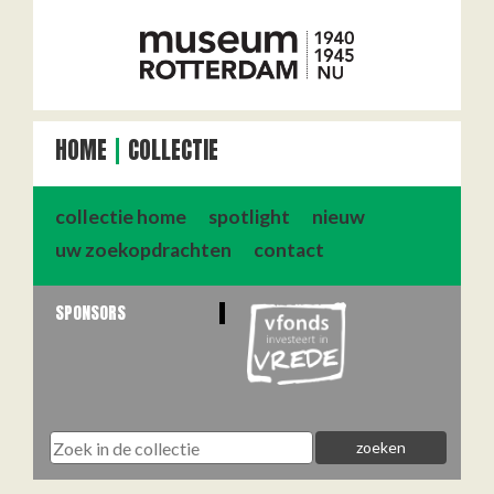
HOME
COLLECTIE
collectie home
spotlight
nieuw
uw zoekopdrachten
contact
SPONSORS