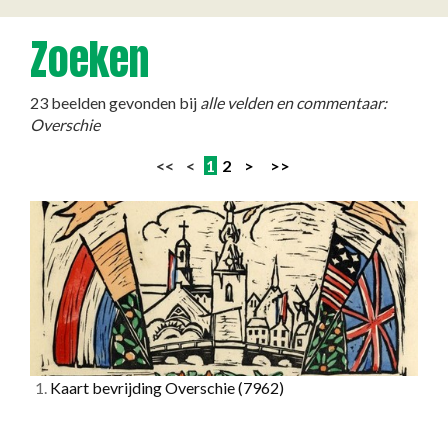
Zoeken
23 beelden gevonden bij
alle velden en commentaar:
Overschie
<< <
1
2
>
>>
1.
Kaart bevrijding Overschie
(7962)