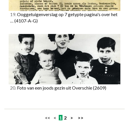
19.
Ooggetuigenverslag op 7 getypte pagina's over het
…
(4107-A-G)
20.
Foto van een joods gezin uit Overschie
(2609)
<< <
1
2
>
>>