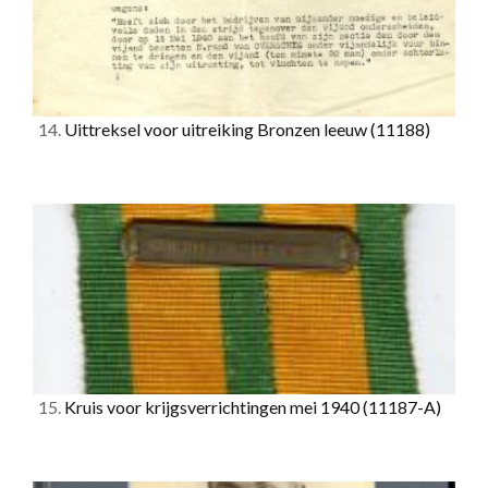
14.
Uittreksel voor uitreiking Bronzen leeuw
(11188)
15.
Kruis voor krijgsverrichtingen mei 1940
(11187-A)