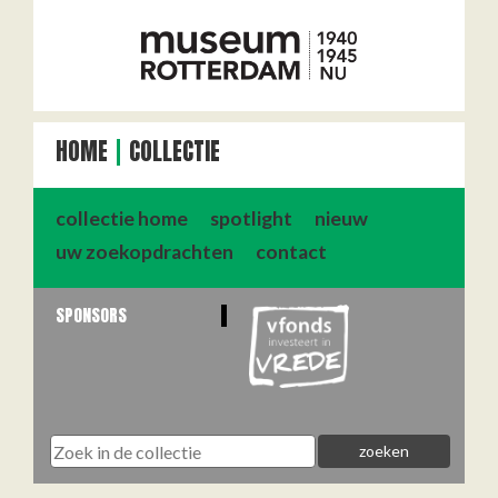
HOME
COLLECTIE
collectie home
spotlight
nieuw
uw zoekopdrachten
contact
SPONSORS