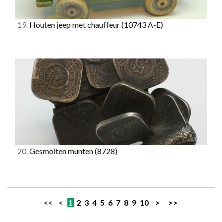
19.
Houten jeep met chauffeur
(10743 A-E)
20.
Gesmolten munten
(8728)
<< <
1
2
3
4
5
6
7
8
9
10
>
>>