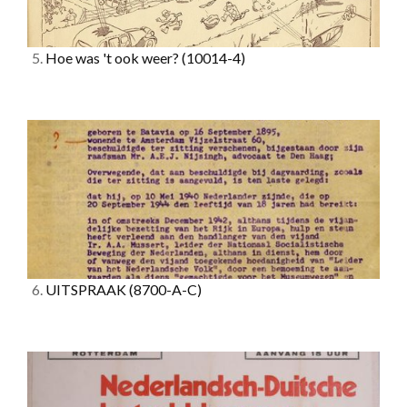
5.
Hoe was 't ook weer?
(10014-4)
6.
UITSPRAAK
(8700-A-C)