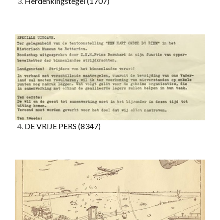
3.
Herdenkingstegel
(1707)
4.
DE VRIJE PERS
(8347)