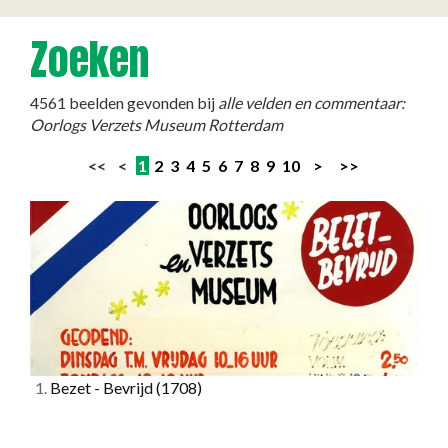
Zoeken
4561 beelden gevonden bij
alle velden en commentaar:
Oorlogs Verzets Museum Rotterdam
<< <
1
2
3
4
5
6
7
8
9
10
>
>>
1.
Bezet - Bevrijd
(1708)