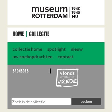
HOME
COLLECTIE
collectie home
spotlight
nieuw
uw zoekopdrachten
contact
SPONSORS