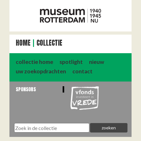
HOME
COLLECTIE
collectie home
spotlight
nieuw
uw zoekopdrachten
contact
SPONSORS