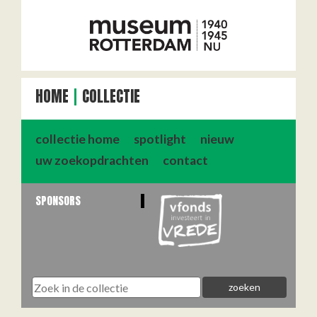
HOME
COLLECTIE
collectie home
spotlight
nieuw
uw zoekopdrachten
contact
SPONSORS