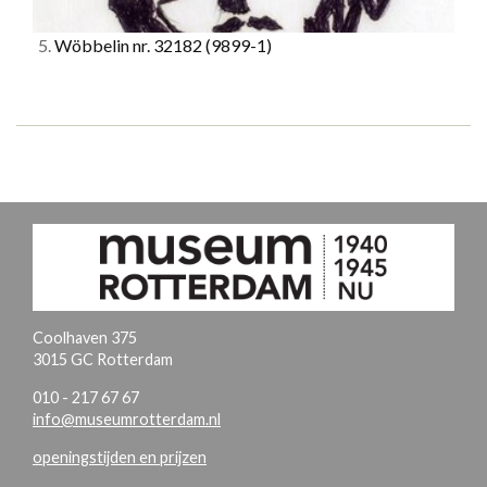
5.
Wöbbelin nr. 32182
(9899-1)
Coolhaven 375
3015 GC Rotterdam
010 - 217 67 67
info@museumrotterdam.nl
openingstijden en prijzen