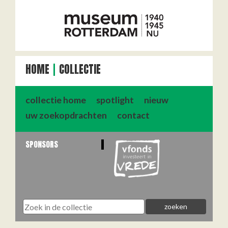
HOME
COLLECTIE
collectie home
spotlight
nieuw
uw zoekopdrachten
contact
SPONSORS