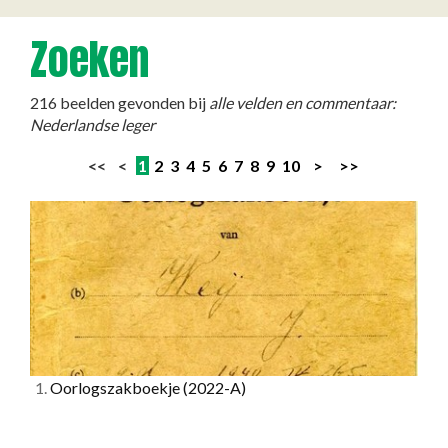
Zoeken
216 beelden gevonden bij
alle velden en commentaar:
Nederlandse leger
<< <
1
2
3
4
5
6
7
8
9
10
>
>>
1.
Oorlogszakboekje
(2022-A)