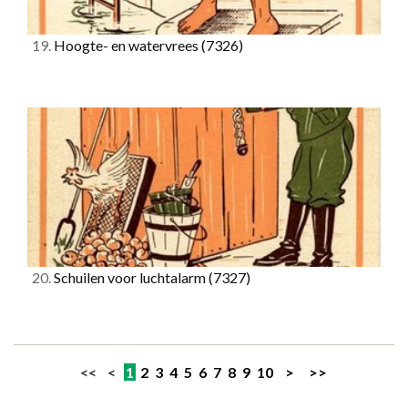
19.
Hoogte- en watervrees
(7326)
20.
Schuilen voor luchtalarm
(7327)
<< <
1
2
3
4
5
6
7
8
9
10
>
>>