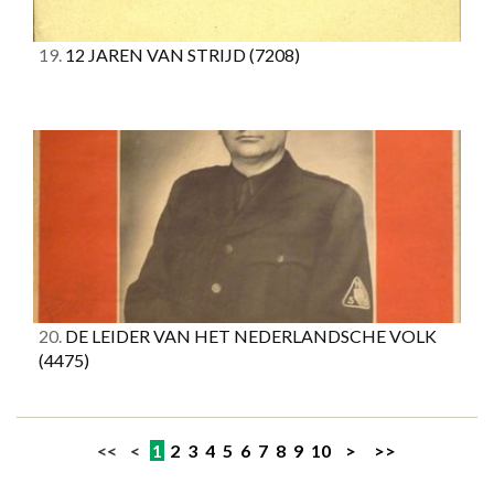
19.
12 JAREN VAN STRIJD
(7208)
20.
DE LEIDER VAN HET NEDERLANDSCHE VOLK
(4475)
<< <
1
2
3
4
5
6
7
8
9
10
>
>>