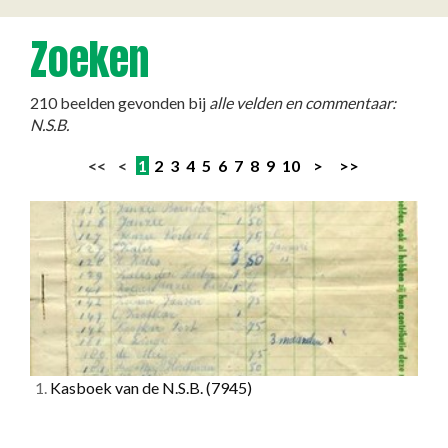
Zoeken
210 beelden gevonden bij
alle velden en commentaar:
N.S.B.
<< <
1
2
3
4
5
6
7
8
9
10
>
>>
1.
Kasboek van de N.S.B.
(7945)