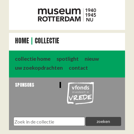
HOME
COLLECTIE
collectie home
spotlight
nieuw
uw zoekopdrachten
contact
SPONSORS