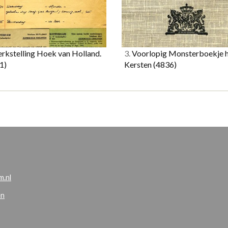
rkstelling Hoek van Holland.
3.
Voorlopig Monsterboekje h
1)
Kersten
(4836)
.nl
en