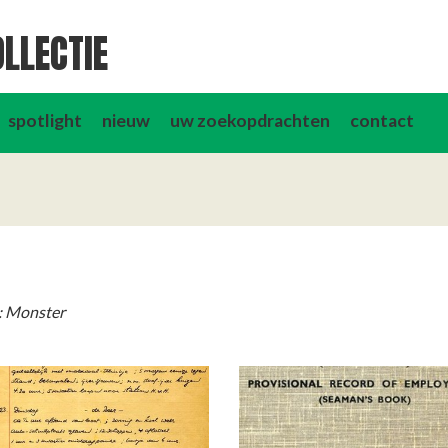
LLECTIE
spotlight
nieuw
uw zoekopdrachten
contact
: Monster