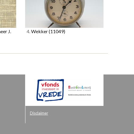
eer J.
4.
Wekker
(11049)
Disclaimer