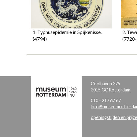
1.
Typhusepidemie in Spijkenisse.
2.
Tewe
(4794)
(7728-
Coolhaven 375
3015 GC Rotterdam
010 - 217 67 67
info@museumrotterdam
openingstijden en prijz